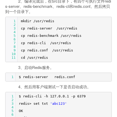
2、编译完成后，在Src目录下，有四个可执行文件redi
s-server、redis-benchmark、redis-cli和redis.conf。然后拷贝
到一个目录下。
1
mkdir /usr/redis
2
3
cp redis-server /usr/redis
4
5
cp redis-benchmark /usr/redis
6
7
cp redis-cli /usr/redis
8
9
cp redis.conf /usr/redis
10
11
cd /usr/redis
3、启动Redis服务。
1
$ redis-server redis.conf
4、然后用客户端测试一下是否启动成功。
1
$ redis-cli -h 127.0.0.1 -p 6379
2
3
redis> set txt
'abc123'
4
5
OK
6