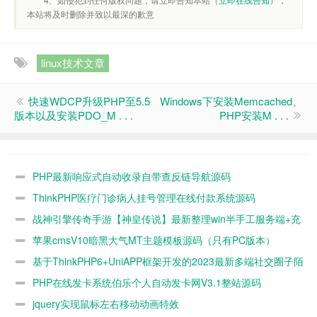
本站将及时删除并致以最深的歉意
linux技术文章
快速WDCP升级PHP至5.5
Windows下安装Memcached、
版本以及安装PDO_M . . .
PHP安装M . . .
PHP最新响应式自动收录自带查反链导航源码
ThinkPHP医疗门诊病人挂号管理在线付款系统源码
战神引擎传奇手游【神皇传说】最新整理win半手工服务端+充
值后台+双端（带视频搭建使用教程）
苹果cmsV10暗黑大气MT主题模板源码（只有PC版本）
基于ThinkPHP6+UniAPP框架开发的2023最新多端社交圈子陌
生人社交 即时聊天通信系统源码（支持小程序+H5+PC+APP等多
PHP在线发卡系统伯乐个人自动发卡网V3.1整站源码
端）
jquery实现鼠标左右移动动画特效